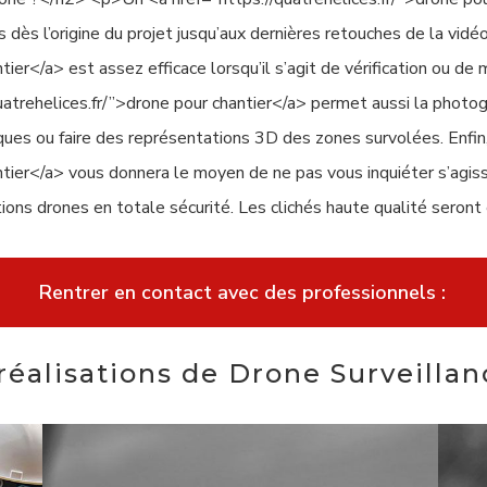
s dès l’origine du projet jusqu’aux dernières retouches de la vi
tier</a> est assez efficace lorsqu’il s’agit de vérification ou d
quatrehelices.fr/”>drone pour chantier</a> permet aussi la phot
iques ou faire des représentations 3D des zones survolées. Enfi
antier</a> vous donnera le moyen de ne pas vous inquiéter s’agi
ons drones en totale sécurité. Les clichés haute qualité seront
Rentrer en contact avec des professionnels :
éalisations de Drone Surveillan