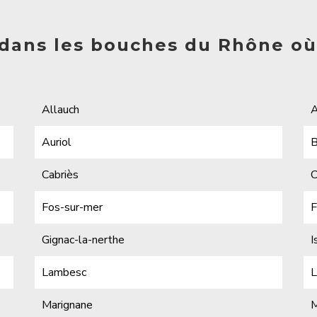
s dans les bouches du Rhône o
Allauch
A
Auriol
B
Cabriès
C
Fos-sur-mer
F
Gignac-la-nerthe
I
Lambesc
L
Marignane
M