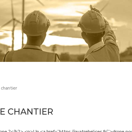
 chantier
E CHANTIER
rone ?</h2> <p>Un <a href=”https://quatrehelices.fr/”>drone po