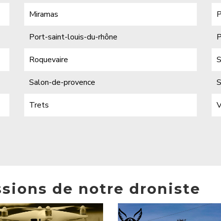
Miramas
P
Port-saint-louis-du-rhône
P
Roquevaire
S
Salon-de-provence
S
Trets
V
ssions de notre droniste