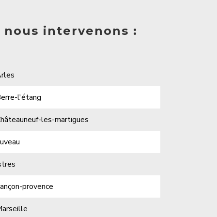
ù nous intervenons :
rles
erre-l'étang
hâteauneuf-les-martigues
uveau
stres
ançon-provence
arseille