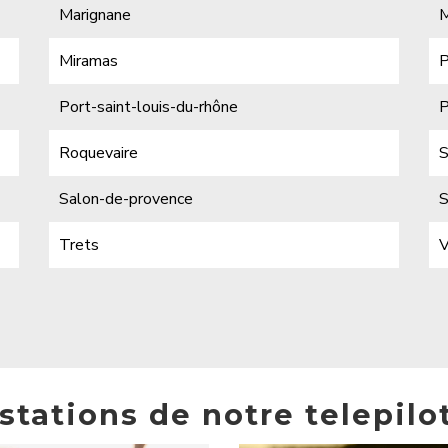
Marignane
M
Miramas
P
Port-saint-louis-du-rhône
P
Roquevaire
S
Salon-de-provence
S
Trets
V
stations de notre telepilo