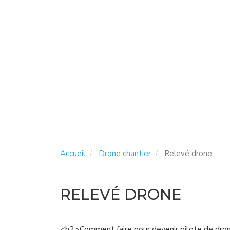
Accueil
Drone chantier
Relevé drone
RELEVÉ DRONE
<h2>Comment faire pour devenir pilote de dron