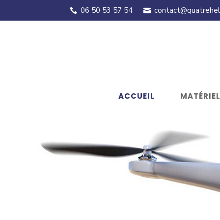
06 50 53 57 54
contact@quatreheli
ACCUEIL
MATÉRIE