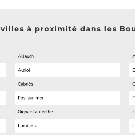
s villes à proximité dans les B
Allauch
A
Auriol
B
Cabriès
C
Fos-sur-mer
F
Gignac-la-nerthe
I
Lambesc
L