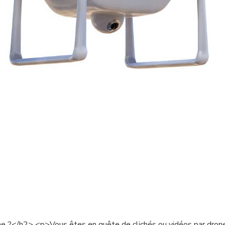
e ?</h2> <p>Vous êtes en quête de clichés ou vidéos par dron