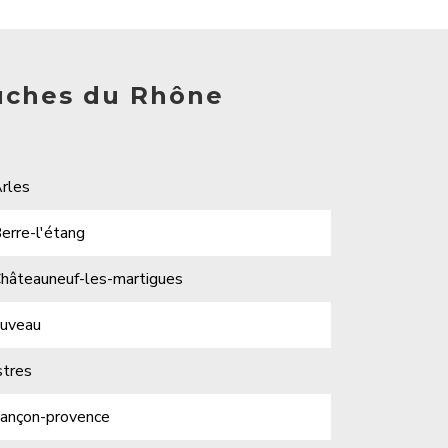
ouches du Rhône
rles
erre-l'étang
hâteauneuf-les-martigues
uveau
stres
ançon-provence