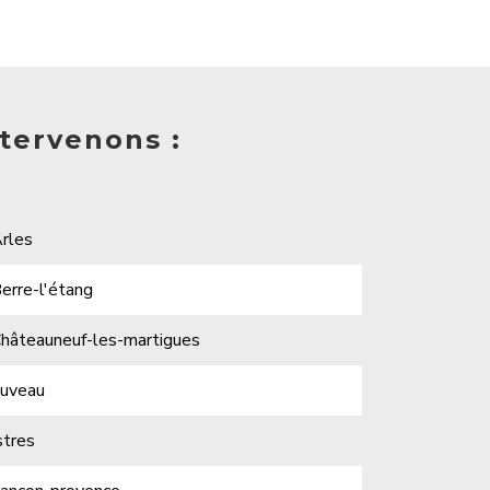
ntervenons :
rles
erre-l'étang
hâteauneuf-les-martigues
uveau
stres