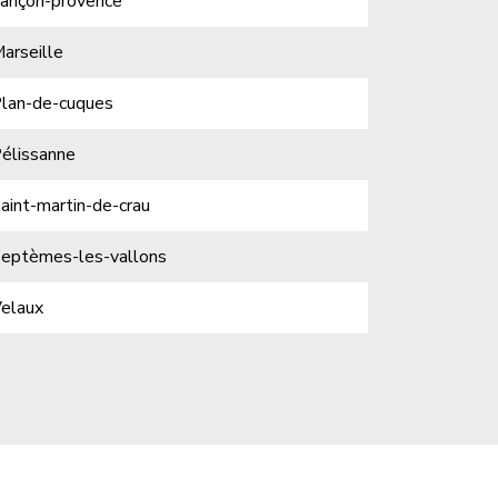
ançon-provence
arseille
lan-de-cuques
élissanne
aint-martin-de-crau
eptèmes-les-vallons
elaux