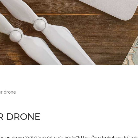
er drone
ER DRONE
vec un drone ?</h2> <p>Le <a href=”https://quatrehelices.fr/”>d