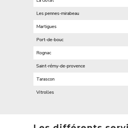
La ciotat
Les pennes-mirabeau
Martigues
Port-de-bouc
Rognac
Saint-rémy-de-provence
Tarascon
Vitrolles
Les différents serv