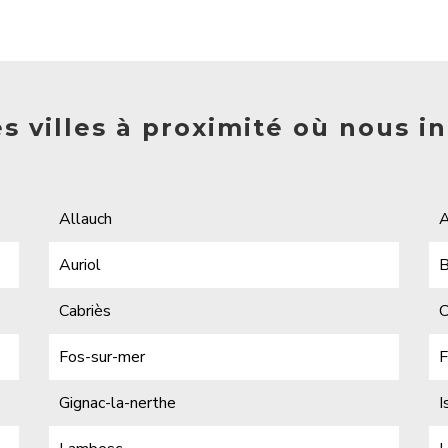
es villes à proximité où nous i
Allauch
A
Auriol
B
Cabriès
C
Fos-sur-mer
F
Gignac-la-nerthe
I