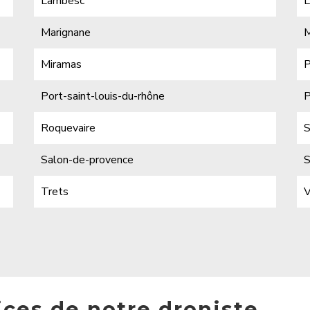
Lambesc
L
Marignane
M
Miramas
P
Port-saint-louis-du-rhône
P
Roquevaire
S
Salon-de-provence
S
Trets
V
ices de notre droniste